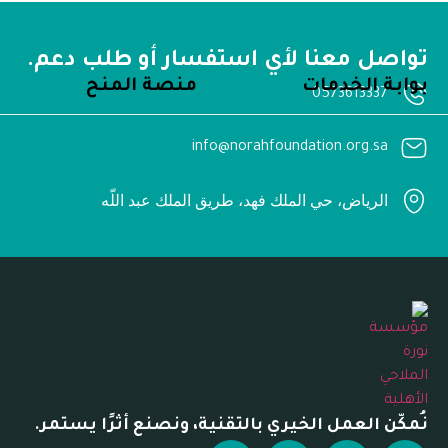
تواصل معنا لأي استفسار أو طلب دعم.
بوابة الخدمات
منصة المنح
0573613337
info@norahfoundation.org.sa
الرياض، حي الملك فهد، طريق الملك عبد اللّه
نُمكّن العمل الخيري بالتقنية، ونصنع أثرًا يستمر.