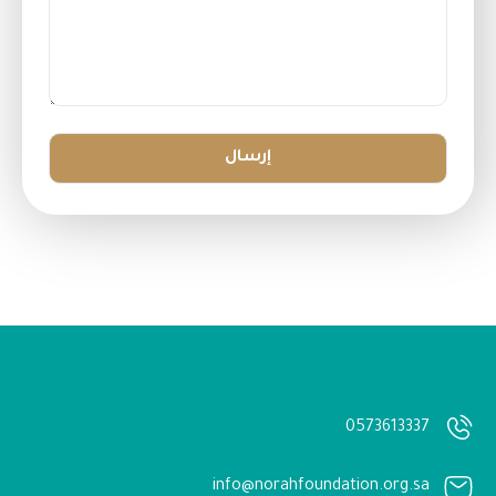
0573613337
info@norahfoundation.org.sa